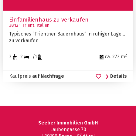
Einfamilienhaus zu verkaufen
38121 Trient, Italien
Typisches “Trientner Bauernhaus” in ruhiger Lage
zu verkaufen
2
3
2
/1
ca. 273 m
Kaufpreis
auf Nachfrage
Details
Seeber Immobilien GmbH
Laubengasse 70