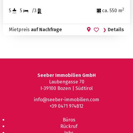
2
5
5
/3
ca. 550 m
Mietpreis
auf Nachfrage
Details
Seeber Immobilien GmbH
Laubengasse 70
I-39100 Bozen | Südtirol
info@seeber-immobilien.com
+39 0471 974812
Büros
Rückruf
Jobs