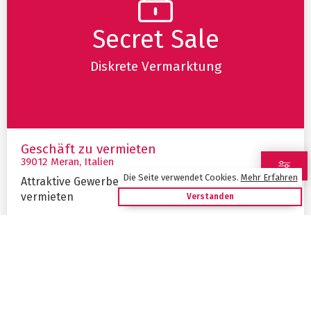
Secret Sale
Diskrete Vermarktung
Geschäft zu vermieten
39012 Meran, Italien
Die Seite verwendet Cookies
.
Mehr Erfahren
Attraktive Gewerbefläche in Meran-Untermais zu
vermieten
Verstanden
2
ca. 167 m
Mietpreis
auf Nachfrage
Details