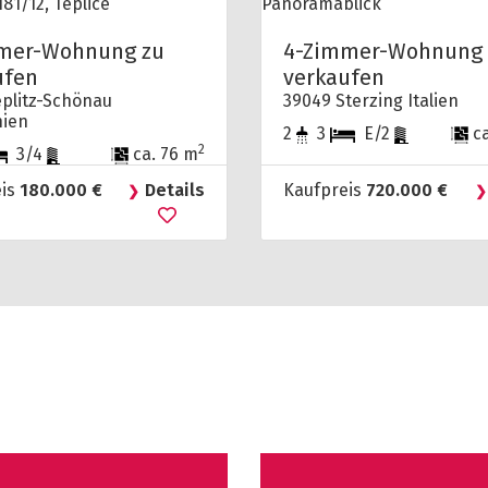
mer-Wohnung zu
4-Zimmer-Wohnung 
ufen
verkaufen
eplitz-Schönau
39049 Sterzing Italien
hien
2
3
E/2
ca
2
3/4
ca. 76 m
eis
180.000 €
Details
Kaufpreis
720.000 €