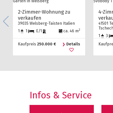
2-Zimmer-Wohnung zu
4-Zim
verkaufen
verka
39035 Welsberg-Taisten Italien
41501 T
Tschec
2
1
1
E/1
ca. 46 m
1
3
Kaufpreis
250.000 €
Details
Kaufpr
Infos & Service