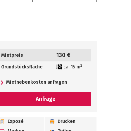
130 €
Mietpreis
2
Grundstücksfläche
ca. 15 m
Mietnebenkosten anfragen
Anfrage
Vorname*
Exposè
Drucken
Merken
Teilen